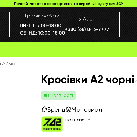
Прямий імпортер спорядження та виробник одягу для ЗСУ
Графік роботи
Звʼязок
ПН-ПТ:
7:00-18:00
+380 (68) 843-7777
СБ-НД:
10:00-18:00
и А2 чорні
Кросівки А2 чорні
В наявності
Бренд
Материал
не вказано