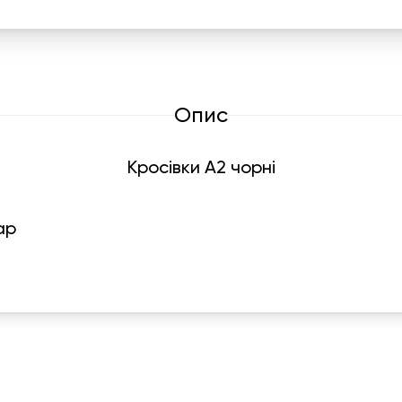
Опис
Кросівки А2 чорні
ар
Графік роботи
На