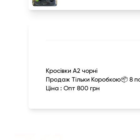
Кросівки А2 чорні
Продаж Тільки Коробкою📦 8 п
Військовий одяг оптом |