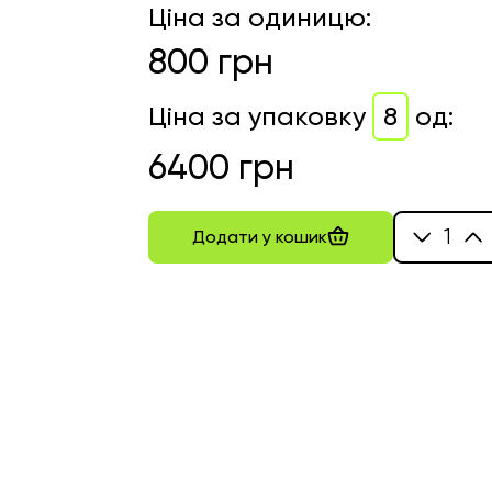
Ціна за одиницю
:
800
грн
Ціна за упаковку
8
од
:
6400
грн
1
Додати у кошик