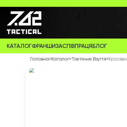
КАТАЛОГ
ФРАНШИЗА
СПІВПРАЦЯ
БЛОГ
Головна
>
Каталог
>
Тактичне Взуття
>
Кросівк