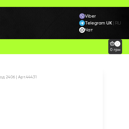
Viber
Telegram
UK
|
RU
Чат
0
0
грн
Код
2406
| Арт.44431