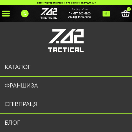
Прямий імпортер спорядження та виробник одягу для ЗСУ
0
Графік роботи
RU
ПН-ПТ:
7:00-18:00
СБ-НД:
10:00-18:00
Головна
>
Каталог
>
Тактичне Взуття
>
*Кросівки 7.62 tactical*
КАТАЛОГ
ФРАНШИЗА
СПІВПРАЦЯ
БЛОГ