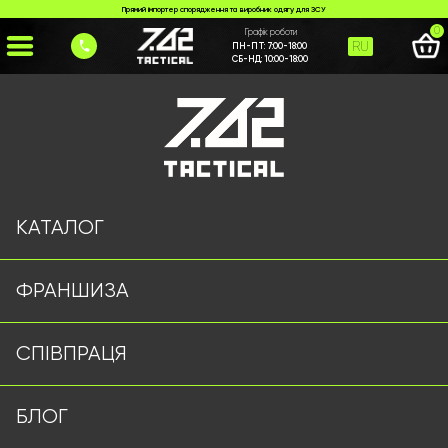
Прямий імпортер спорядження та виробник одягу для ЗСУ
0
Графік роботи
RU
ПН-ПТ:
7:00-18:00
СБ-НД:
10:00-18:00
Головна
>
Каталог
>
Тактичні аксесуари
>
Ремінь Cobra олива
КАТАЛОГ
ФРАНШИЗА
СПІВПРАЦЯ
БЛОГ