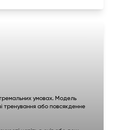
стремальних умовах. Модель
ові тренування або повсякденне