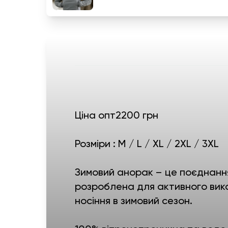
Ціна опт2200 грн
Розміри : М / L / XL / 2XL / 3XL
Зимовий анорак – це поєднання
розроблена для активного вико
носіння в зимовий сезон.