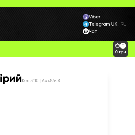
Viber
Telegram
UK
|
RU
Чат
0
0
грн
ірий
Код
3110
| Арт.8448