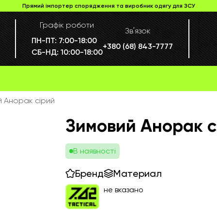
Прямий імпортер спорядження та виробник одягу для ЗСУ
Графік роботи
Звʼязок
ПН-ПТ:
7:00-18:00
+380 (68) 843-7777
СБ-НД:
10:00-18:00
й Анорак сірий
Зимовий Анорак с
В наявності
Бренд
Материал
не вказано