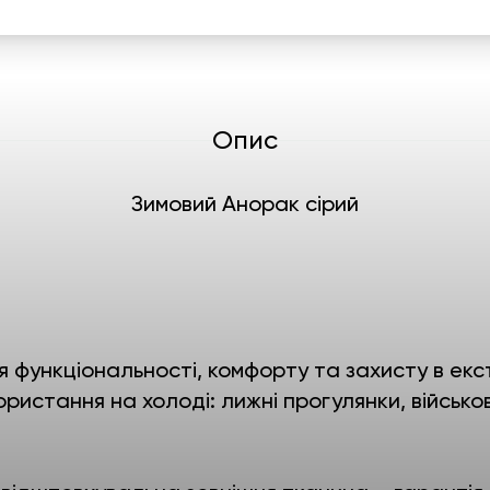
Опис
Зимовий Анорак сірий
 функціональності, комфорту та захисту в ек
ристання на холоді: лижні прогулянки, військ