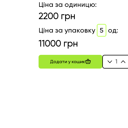
Ціна за одиницю
:
2200
грн
Ціна за упаковку
5
од
:
11000
грн
1
Додати у кошик