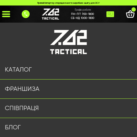
Прямий імпортер спорядження та виробник одягу для ЗСУ
0
Графік роботи
RU
ПН-ПТ:
7:00-18:00
СБ-НД:
10:00-18:00
Головна
>
Каталог
>
Сорочки/Кітеля
>
Зимовий Анорак чорний
КАТАЛОГ
ФРАНШИЗА
СПІВПРАЦЯ
БЛОГ