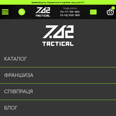
Прямий імпортер спорядження та виробник одягу для ЗСУ
0
Графік роботи
RU
ПН-ПТ:
7:00-18:00
СБ-НД:
10:00-18:00
Головна
>
Каталог
>
Сорочки/Кітеля
>
Бойова сорочка (чорна)
КАТАЛОГ
ФРАНШИЗА
СПІВПРАЦЯ
БЛОГ