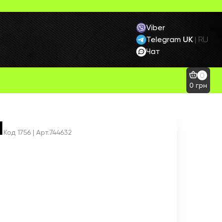
Viber
Telegram
UK
|
RU
Чат
0
0
грн
l
Код
1756
| Арт.744632