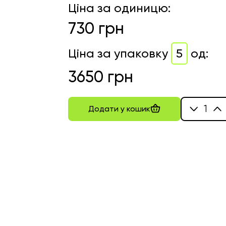
Ціна за одиницю
:
730
грн
Ціна за упаковку
5
од
:
3650
грн
1
Додати у кошик