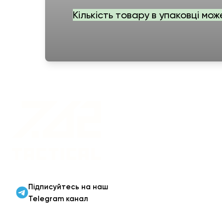
Кількість товару в упаковці мож
Військовий одяг оптом |
Військова форма від
виробника 7.62 Tactical
Підписуйтесь на наш
Telegram канал