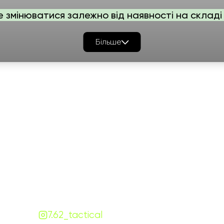
е змінюватися залежно від наявності на складі 
Більше
Графік роботи
На
ПН-ПТ:
7:00-18:00
СБ-НД:
10:00-18:00
Контакти
+380 (68) 843-7777
Viber
Telegram
Чат
7.62.tactical.opt@gmail.com
Одеса, Україна
7.62_tactical