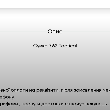
Опис
Сумка 7.62 Tactical
ної оплати на реквізити, після замовлення мен
ефону.
ифами , послуги доставки сплачує покупець .