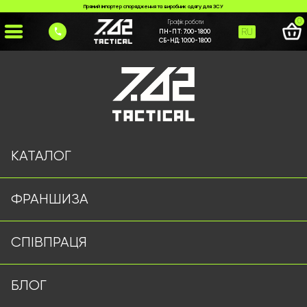
Прямий імпортер спорядження та виробник одягу для ЗСУ
0
Графік роботи
RU
ПН-ПТ:
7:00-18:00
СБ-НД:
10:00-18:00
Головна
>
Каталог
>
Рюкзаки та Сумки
>
Сумка 7.62 Tactical мультикам
КАТАЛОГ
ФРАНШИЗА
СПІВПРАЦЯ
БЛОГ