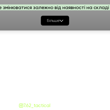
е змінюватися залежно від наявності на складі 
Більше
Графік роботи
На
ПН-ПТ:
7:00-18:00
СБ-НД:
10:00-18:00
Контакти
+380 (68) 843-7777
Viber
Telegram
Чат
7.62.tactical.opt@gmail.com
Одеса, Україна
7.62_tactical