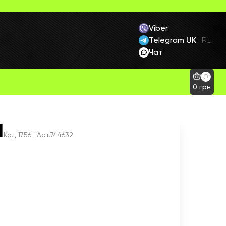
Viber
Telegram
UK
|
RU
Чат
0
0
грн
l
Код
1756
| Арт.744632