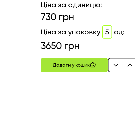
Ціна за одиницю
:
730
грн
Ціна за упаковку
5
од
:
3650
грн
1
Додати у кошик