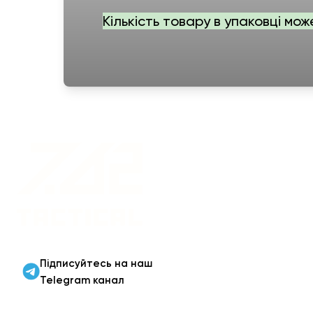
Кількість товару в упаковці мож
Військовий одяг оптом |
Військова форма від
виробника 7.62 Tactical
Підписуйтесь на наш
Telegram канал