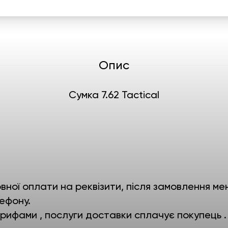
Опис
Сумка 7.62 Tactical
ної оплати на реквізити, після замовлення мен
ефону.
ифами , послуги доставки сплачує покупець .