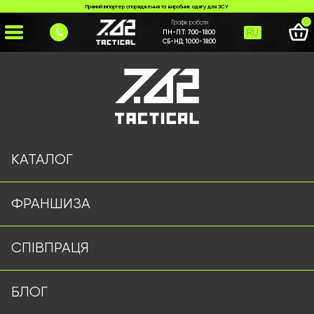
Прямий імпортер спорядження та виробник одягу для ЗСУ
0
Графік роботи
RU
ПН-ПТ:
7:00-18:00
СБ-НД:
10:00-18:00
Головна
>
Каталог
>
Плитоноски/РПС
>
Тактичний ремінь з системою MOLLE ATTACK піксель
КАТАЛОГ
ФРАНШИЗА
СПІВПРАЦЯ
БЛОГ