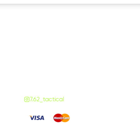
Графік роботи
На
ПН-ПТ:
7:00-18:00
СБ-НД:
10:00-18:00
Контакти
+380 (68) 843-7777
Viber
Telegram
Чат
7.62.tactical.opt@gmail.com
Одеса, Україна
7.62_tactical
Сплачуйте
: