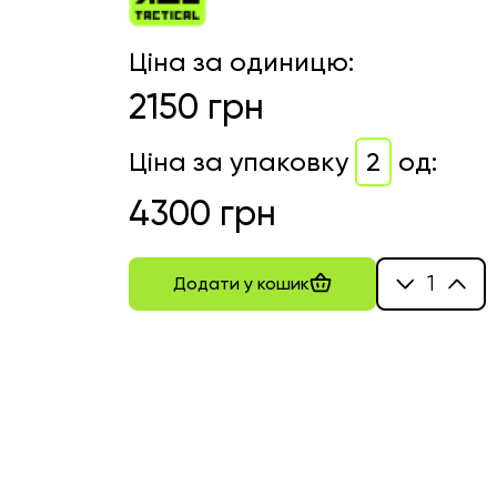
Ціна за одиницю
:
2150
грн
Ціна за упаковку
2
од
:
4300
грн
1
Додати у кошик