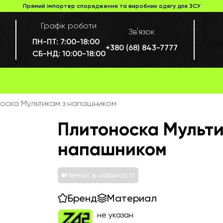
Прямий імпортер спорядження та виробник одягу для ЗСУ
Графік роботи
Звʼязок
ПН-ПТ:
7:00-18:00
+380 (68) 843-7777
СБ-НД:
10:00-18:00
оска Мультикам з напашником
Плитоноска Мульти
напашником
Немає в наявності
Бренд
Материал
не указан