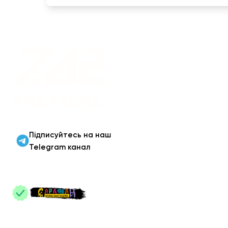
Військовий одяг оптом |
Військова форма від
виробника 7.62 Tactical
Підписуйтесь на наш
Telegram канал
ПАРТНЕРИ
: