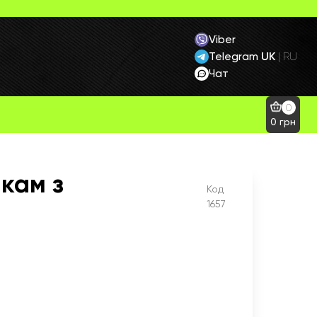
Viber
Telegram
UK
|
RU
Чат
0
0
грн
кам з
Код
1657