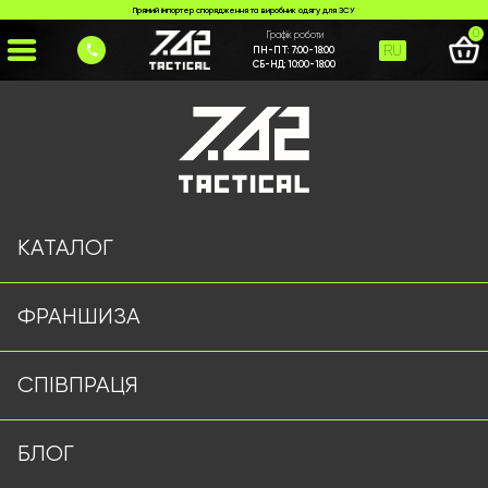
Прямий імпортер спорядження та виробник одягу для ЗСУ
0
Графік роботи
RU
ПН-ПТ:
7:00-18:00
СБ-НД:
10:00-18:00
Головна
>
Каталог
>
>
plytonoska-attack-piksel-fartukh
Сторінку не знайдено
КАТАЛОГ
ФРАНШИЗА
Військовий одяг оптом | Військова форма від виробника
СПІВПРАЦЯ
7.62 Tactical
Підписуйтесь на наш Telegram канал
БЛОГ