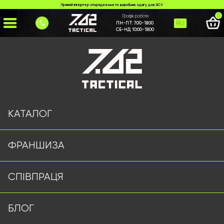
Прямий імпортер спорядження та виробник одягу для ЗСУ
0
Графік роботи
RU
ПН-ПТ:
7:00-18:00
СБ-НД:
10:00-18:00
Головна
>
Каталог
>
>
plytonoska-762-tactical-troiandy
Сторінку не знайдено
КАТАЛОГ
ФРАНШИЗА
Військовий одяг оптом | Військова форма від виробника
СПІВПРАЦЯ
7.62 Tactical
Підписуйтесь на наш Telegram канал
БЛОГ