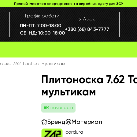
Прямий імпортер спорядження та виробник одягу для ЗСУ
Графік роботи
Звʼязок
ПН-ПТ:
7:00-18:00
+380 (68) 843-7777
СБ-НД:
10:00-18:00
оска 7.62 Tactical мультикам
Плитоноска 7.62 Ta
мультикам
В наявності
Бренд
Материал
cordura