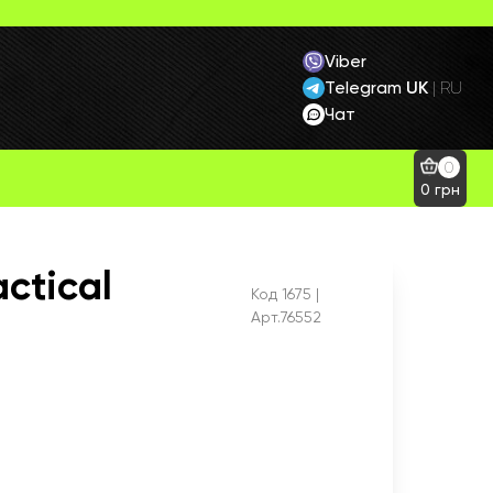
Viber
Telegram
UK
|
RU
Чат
0
0
грн
ctical
Код
1675
|
Арт.76552