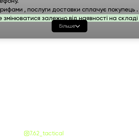
ефону.
ифами , послуги доставки сплачує покупець .
е змінюватися залежно від наявності на складі 
Більше
Графік роботи
На
ПН-ПТ:
7:00-18:00
СБ-НД:
10:00-18:00
Контакти
+380 (68) 843-7777
Viber
Telegram
Чат
7.62.tactical.opt@gmail.com
Одеса, Україна
7.62_tactical