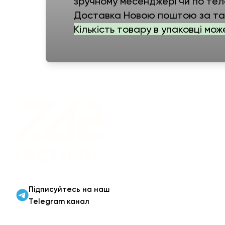
зручному месенджері чи по тел
Доставка Новою поштою за тар
Кількість товару в упаковці мож
Військовий одяг оптом |
Військова форма від
виробника 7.62 Tactical
Підписуйтесь на наш
Telegram канал