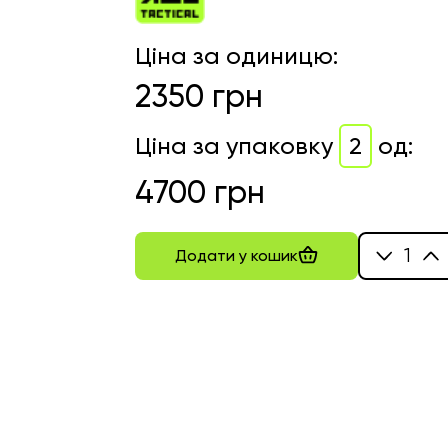
Ціна за одиницю
:
2350
грн
Ціна за упаковку
2
од
:
4700
грн
1
Додати у кошик