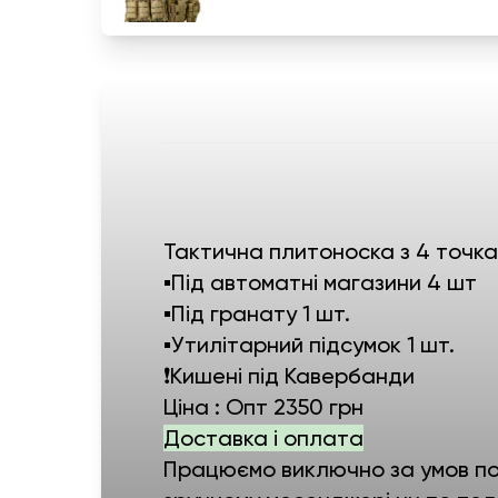
Тактична плитоноска з 4 точка
▪️Під автоматні магазини 4 шт
▪️Під гранату 1 шт.
▪️Утилітарний підсумок 1 шт.
❗️Кишені під Кавербанди
Ціна : Опт 2350 грн
Доставка і оплата
Працюємо виключно за умов пов