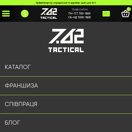
Прямий імпортер спорядження та виробник одягу для ЗСУ
0
Графік роботи
RU
ПН-ПТ:
7:00-18:00
СБ-НД:
10:00-18:00
Головна
>
Каталог
>
Підсумки
>
Аптечка Мультикам
КАТАЛОГ
ФРАНШИЗА
СПІВПРАЦЯ
БЛОГ