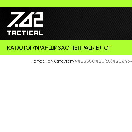
КАТАЛОГ
ФРАНШИЗА
СПІВПРАЦЯ
БЛОГ
Головна
>
Каталог
>
>
%2B380%20(68)%20843-