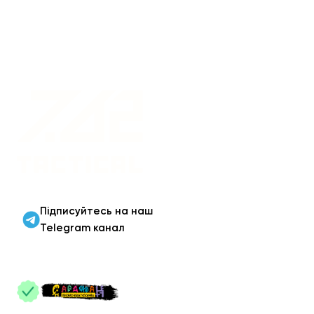
Військовий одяг оптом |
Військова форма від
виробника 7.62 Tactical
Підписуйтесь на наш
Telegram канал
ПАРТНЕРИ
: