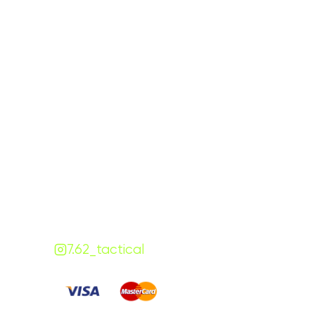
Графік роботи
На
ПН-ПТ:
7:00-18:00
СБ-НД:
10:00-18:00
Контакти
+380 (68) 843-7777
Viber
Telegram
Чат
7.62.tactical.opt@gmail.com
Одеса, Україна
7.62_tactical
Сплачуйте
: