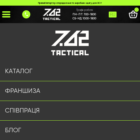
Прямий імпортер спорядження та виробник одягу для ЗСУ
0
Графік роботи
RU
ПН-ПТ:
7:00-18:00
СБ-НД:
10:00-18:00
Головна
>
Каталог
>
>
nizh-530-9
Сторінку не знайдено
КАТАЛОГ
ФРАНШИЗА
Військовий одяг оптом | Військова форма від виробника
СПІВПРАЦЯ
7.62 Tactical
Підписуйтесь на наш Telegram канал
БЛОГ