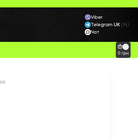
Viber
Telegram
UK
|
RU
Чат
0
0
грн
088