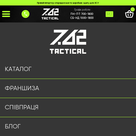
Прямий імпортер спорядження та виробник одягу для ЗСУ
0
Графік роботи
RU
ПН-ПТ:
7:00-18:00
СБ-НД:
10:00-18:00
Головна
>
Каталог
>
Ножі та Мультитули
>
Ніж № 18
КАТАЛОГ
ФРАНШИЗА
СПІВПРАЦЯ
БЛОГ