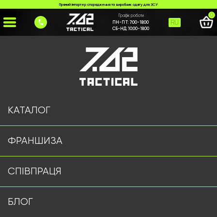
Прямий імпортер спорядження та виробник одягу для ЗСУ
0
Графік роботи
RU
ПН-ПТ:
7:00-18:00
СБ-НД:
10:00-18:00
Головна
>
Каталог
>
Ножі та Мультитули
>
Ніж №16
КАТАЛОГ
ФРАНШИЗА
СПІВПРАЦЯ
БЛОГ