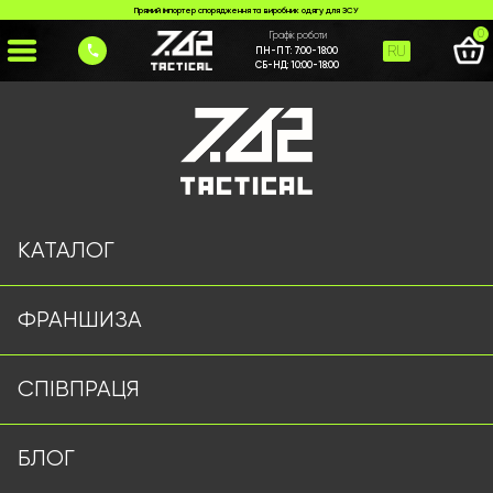
Прямий імпортер спорядження та виробник одягу для ЗСУ
0
Графік роботи
RU
ПН-ПТ:
7:00-18:00
СБ-НД:
10:00-18:00
Головна
>
Каталог
>
Ножі та Мультитули
>
Ніж #15
КАТАЛОГ
ФРАНШИЗА
СПІВПРАЦЯ
БЛОГ