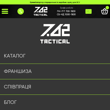
Прямий імпортер спорядження та виробник одягу для ЗСУ
0
Графік роботи
RU
ПН-ПТ:
7:00-18:00
СБ-НД:
10:00-18:00
Головна
>
Каталог
>
Наручники
>
Наручники MasoLet BLACK
КАТАЛОГ
ФРАНШИЗА
СПІВПРАЦЯ
БЛОГ