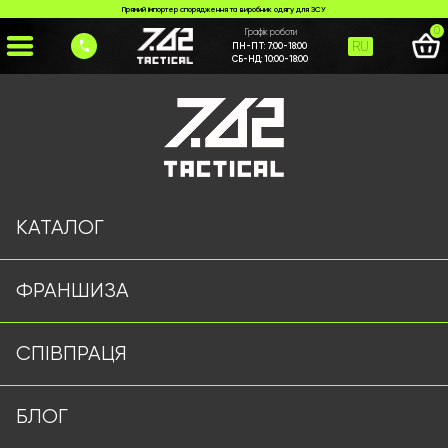
Прямий імпортер спорядження та виробник одягу для ЗСУ
0
Графік роботи
RU
ПН-ПТ:
7:00-18:00
СБ-НД:
10:00-18:00
Головна
>
Каталог
>
>
naruchnyky-egm
Сторінку не знайдено
КАТАЛОГ
ФРАНШИЗА
Військовий одяг оптом | Військова форма від виробника
СПІВПРАЦЯ
7.62 Tactical
Підписуйтесь на наш Telegram канал
БЛОГ