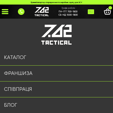
Прямий імпортер спорядження та виробник одягу для ЗСУ
0
Графік роботи
RU
ПН-ПТ:
7:00-18:00
СБ-НД:
10:00-18:00
Головна
>
Каталог
>
Ліхтарі Оптом
>
Тактичний Ліхтарик WD04086 чорний
КАТАЛОГ
ФРАНШИЗА
СПІВПРАЦЯ
БЛОГ