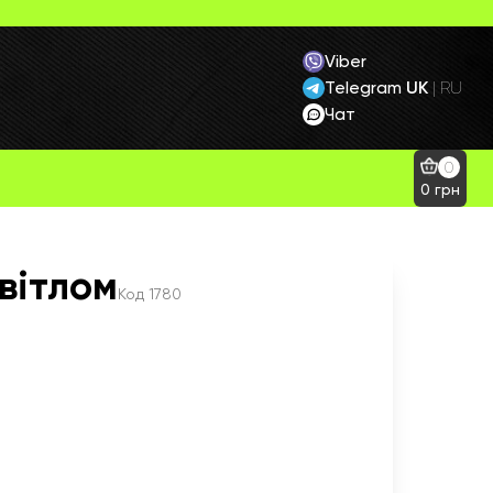
Viber
Telegram
UK
|
RU
Чат
0
0
грн
світлом
Код
1780