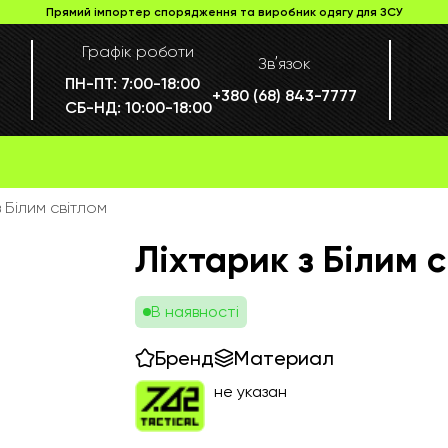
Прямий імпортер спорядження та виробник одягу для ЗСУ
Графік роботи
Звʼязок
ПН-ПТ:
7:00-18:00
+380 (68) 843-7777
СБ-НД:
10:00-18:00
 Білим світлом
Ліхтарик з Білим 
В наявності
Бренд
Материал
не указан