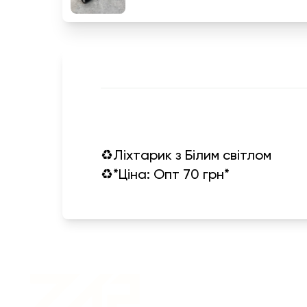
♻️Ліхтарик з Білим світлом
♻️*Ціна: Опт 70 грн*
Військовий одяг оптом |
Військова форма від