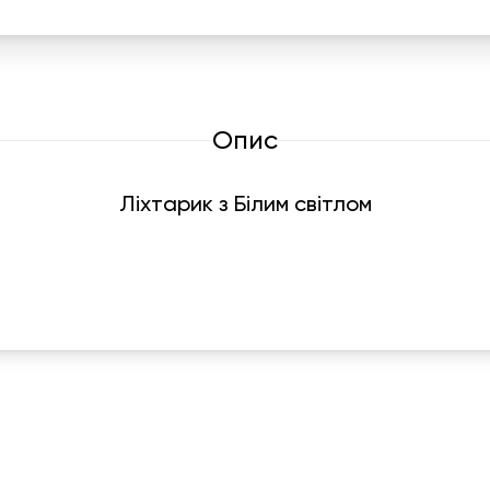
Опис
Ліхтарик з Білим світлом
Графік роботи
На
ПН-ПТ:
7:00-18:00