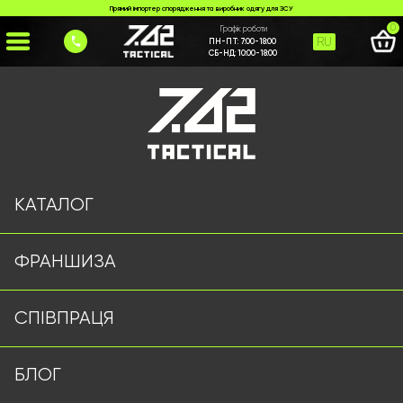
Прямий імпортер спорядження та виробник одягу для ЗСУ
0
Графік роботи
RU
ПН-ПТ:
7:00-18:00
СБ-НД:
10:00-18:00
Головна
>
Каталог
>
>
likhtaryk-wex072-de-koiot
Сторінку не знайдено
КАТАЛОГ
ФРАНШИЗА
Військовий одяг оптом | Військова форма від виробника
СПІВПРАЦЯ
7.62 Tactical
Підписуйтесь на наш Telegram канал
БЛОГ