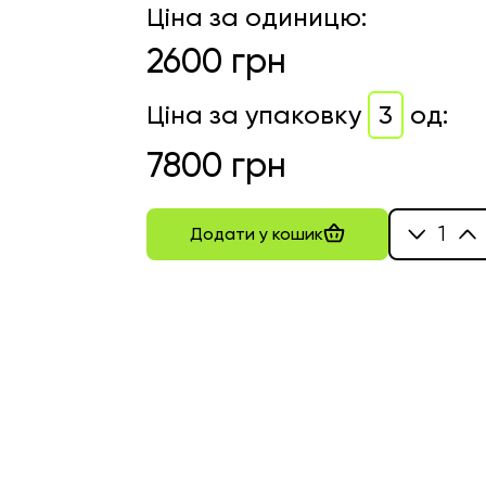
Ціна за одиницю
:
2600
грн
Ціна за упаковку
3
од
:
7800
грн
1
Додати у кошик