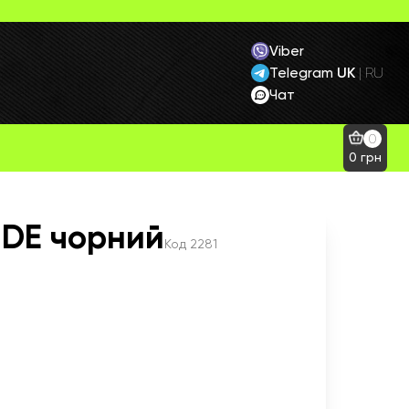
Viber
Telegram
UK
|
RU
Чат
0
0
грн
-DE чорний
Код
2281