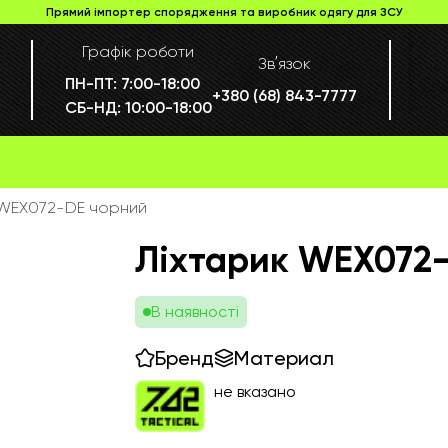
Прямий імпортер спорядження та виробник одягу для ЗСУ
Графік роботи
Звʼязок
ПН-ПТ:
7:00-18:00
+380 (68) 843-7777
СБ-НД:
10:00-18:00
 WEX072-DE чорний
Ліхтарик WEX072
В наявності
Бренд
Материал
не вказано