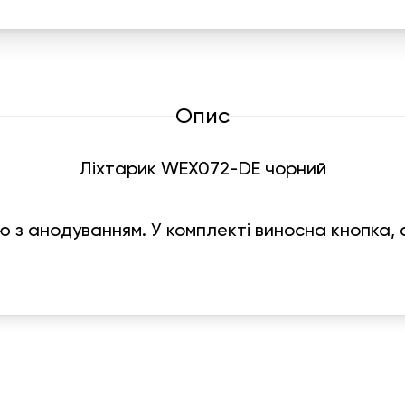
Опис
Ліхтарик WEX072-DE чорний
ію з анодуванням. У комплекті виносна кнопка,
Графік роботи
На