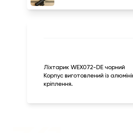
Ліхтарик WEX072-DE чорний
Корпус виготовлений із алюмін
кріплення.
Військовий одяг оптом |