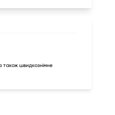
 а також швидкознімне
вігація
Інформація