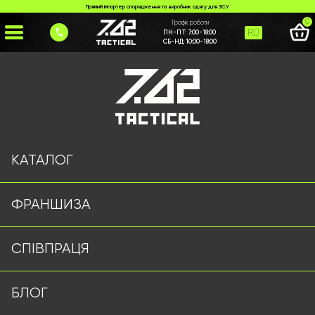
Прямий імпортер спорядження та виробник одягу для ЗСУ
0
Графік роботи
RU
ПН-ПТ:
7:00-18:00
СБ-НД:
10:00-18:00
Головна
>
Каталог
>
Ліхтарі Оптом
>
Ліхтарик WD06044 койот
КАТАЛОГ
ФРАНШИЗА
СПІВПРАЦЯ
БЛОГ