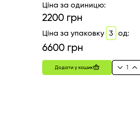
Ціна за одиницю
:
2200
грн
Ціна за упаковку
3
од
:
6600
грн
1
Додати у кошик