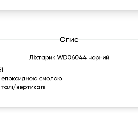
Опис
Ліхтарик WD06044 чорний
61
а епоксидною смолою
талі/вертикалі
Графік роботи
На