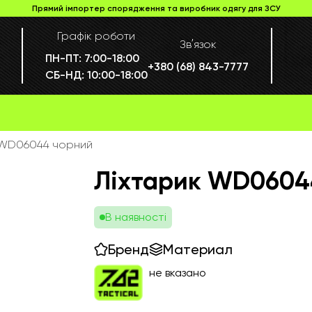
Прямий імпортер спорядження та виробник одягу для ЗСУ
Графік роботи
Звʼязок
ПН-ПТ:
7:00-18:00
+380 (68) 843-7777
СБ-НД:
10:00-18:00
 WD06044 чорний
Ліхтарик WD0604
В наявності
Бренд
Материал
не вказано