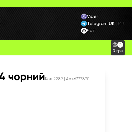
Viber
Telegram
UK
|
RU
Чат
0
0
грн
4 чорний
Код
2289
| Арт.6777890