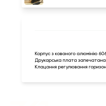
Корпус з кованого алюмінію 60
Друкарська плата запечатан
Клацання регулювання горизон
Військовий одяг оптом |