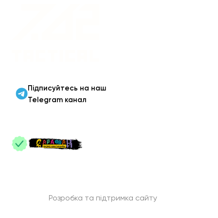
Військовий одяг оптом |
Військова форма від
виробника 7.62 Tactical
Підписуйтесь на наш
Telegram канал
ПАРТНЕРИ
:
Розробка та підтримка сайту