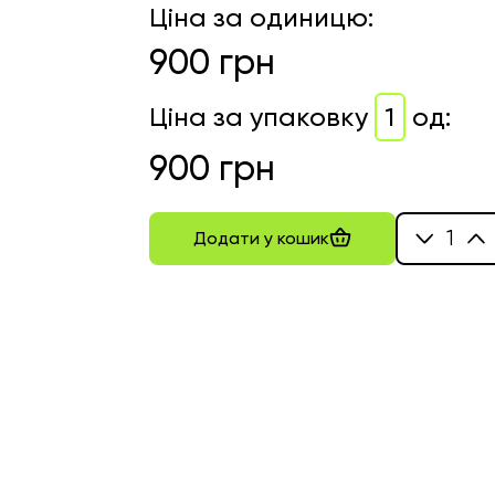
Ціна за одиницю
:
900
грн
Ціна за упаковку
1
од
:
900
грн
1
Додати у кошик