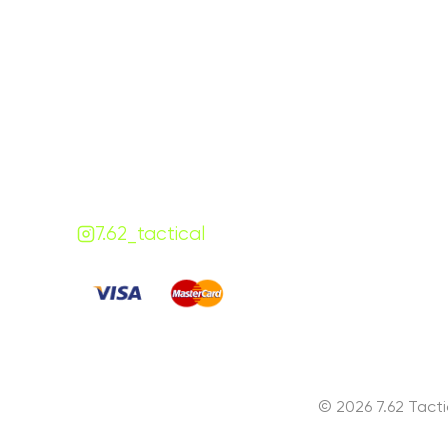
Графік роботи
На
ПН-ПТ:
7:00-18:00
СБ-НД:
10:00-18:00
Контакти
+380 (68) 843-7777
Viber
Telegram
Чат
7.62.tactical.opt@gmail.com
Одеса, Україна
7.62_tactical
Сплачуйте
:
© 2026 7.62 Tact