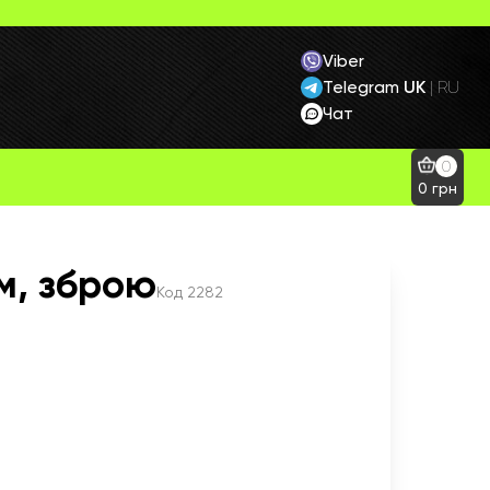
Viber
Telegram
UK
|
RU
Чат
0
0
грн
м, зброю
Код
2282