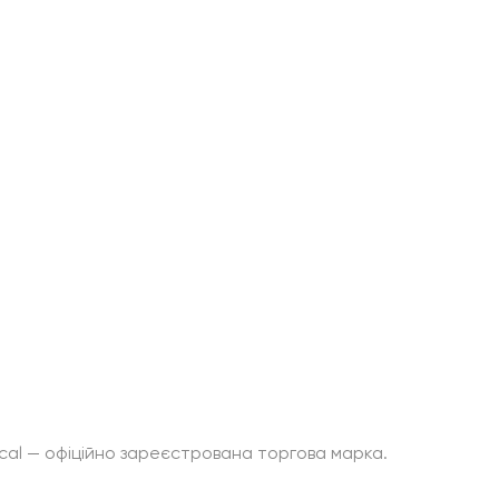
вігація
Інформація
Каталог
Обмін та повернення
Франшиза
Політика конфіденційності
Співпраця
Договір публічної оферти
Блог
Карта сайту
ical — офіційно зареєстрована торгова марка.