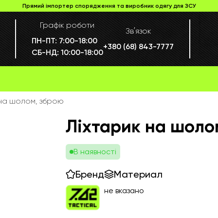
Прямий імпортер спорядження та виробник одягу для ЗСУ
Графік роботи
Звʼязок
ПН-ПТ:
7:00-18:00
+380 (68) 843-7777
СБ-НД:
10:00-18:00
 на шолом, зброю
Ліхтарик на шоло
В наявності
Бренд
Материал
не вказано