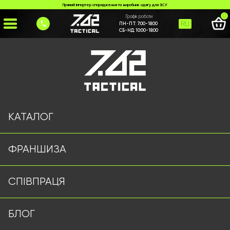
Прямий імпортер спорядження та виробник одягу для ЗСУ
0
Графік роботи
RU
ПН-ПТ:
7:00-18:00
СБ-НД:
10:00-18:00
Головна
>
Каталог
>
Ліхтарі Оптом
>
Ліхтарик MPLS олива
КАТАЛОГ
ФРАНШИЗА
СПІВПРАЦЯ
БЛОГ