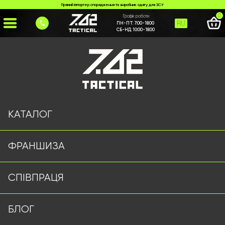
Прямий імпортер спорядження та виробник одягу для ЗСУ
0
Графік роботи
RU
ПН-ПТ:
7:00-18:00
СБ-НД:
10:00-18:00
Головна
>
Каталог
>
Ліхтарі Оптом
>
Ліхтарик MPLS койот
КАТАЛОГ
ФРАНШИЗА
СПІВПРАЦЯ
БЛОГ