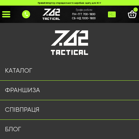
Прямий імпортер спорядження та виробник одягу для ЗСУ
0
Графік роботи
RU
ПН-ПТ:
7:00-18:00
СБ-НД:
10:00-18:00
Головна
>
Каталог
>
Куртки/Вітровки
>
Вітровка HELL 7.62 Tactical чорна
КАТАЛОГ
ФРАНШИЗА
СПІВПРАЦЯ
БЛОГ