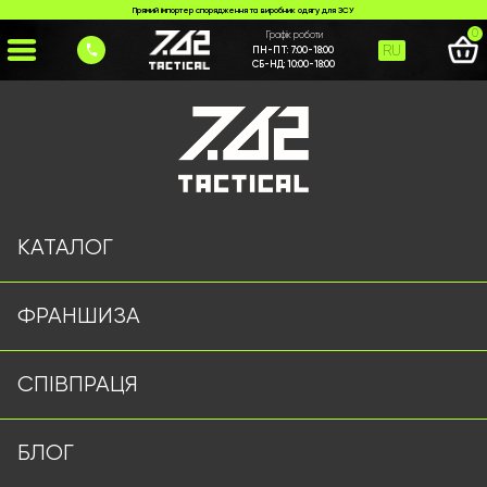
Прямий імпортер спорядження та виробник одягу для ЗСУ
0
Графік роботи
RU
ПН-ПТ:
7:00-18:00
СБ-НД:
10:00-18:00
Головна
>
Каталог
>
Куртки/Вітровки
>
Тактична вітровка NK 7.62 tactical чорна
КАТАЛОГ
ФРАНШИЗА
СПІВПРАЦЯ
БЛОГ