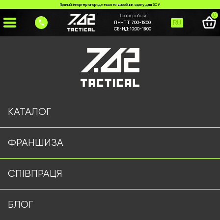
Прямий імпортер спорядження та виробник одягу для ЗСУ
0
Графік роботи
RU
ПН-ПТ:
7:00-18:00
СБ-НД:
10:00-18:00
Головна
>
Каталог
>
>
taktychna-kurtka-scorpion-multykam-2
Сторінку не знайдено
КАТАЛОГ
ФРАНШИЗА
Військовий одяг оптом | Військова форма від виробника
СПІВПРАЦЯ
7.62 Tactical
Підписуйтесь на наш Telegram канал
БЛОГ