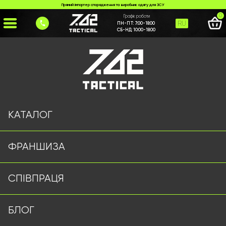
Прямий імпортер спорядження та виробник одягу для ЗСУ
0
Графік роботи
RU
ПН-ПТ:
7:00-18:00
СБ-НД:
10:00-18:00
Головна
>
Каталог
>
>
taktychna-kurtka-olyva-762-tactical
Сторінку не знайдено
КАТАЛОГ
ФРАНШИЗА
Військовий одяг оптом | Військова форма від виробника
СПІВПРАЦЯ
7.62 Tactical
Підписуйтесь на наш Telegram канал
БЛОГ