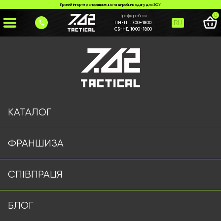
Прямий імпортер спорядження та виробник одягу для ЗСУ
0
Графік роботи
RU
ПН-ПТ:
7:00-18:00
СБ-НД:
10:00-18:00
Головна
>
Каталог
>
Куртки/Вітровки
>
Тактична куртка Level 7 олива
КАТАЛОГ
ФРАНШИЗА
СПІВПРАЦЯ
БЛОГ