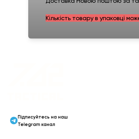
Доставка Новою поштою за тар
Кількість товару в упаковці мож
Військовий одяг оптом |
Військова форма від
виробника 7.62 Tactical
Підписуйтесь на наш
Telegram канал