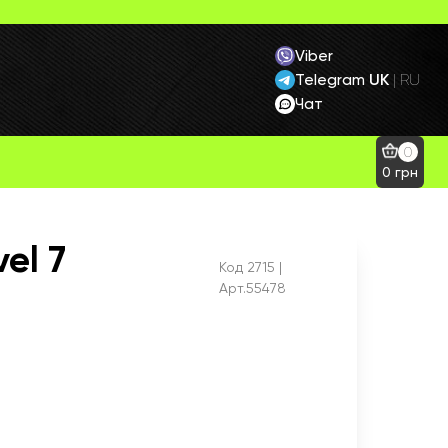
Viber
Telegram
UK
|
RU
Чат
0
0
грн
el 7
Код
2715
|
Арт.55478