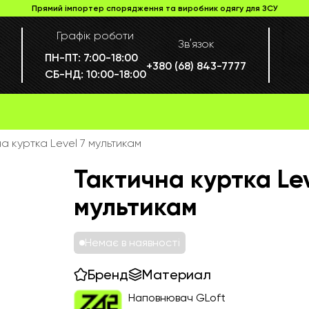
Прямий імпортер спорядження та виробник одягу для ЗСУ
Графік роботи
Звʼязок
ПН-ПТ:
7:00-18:00
+380 (68) 843-7777
СБ-НД:
10:00-18:00
а куртка Level 7 мультикам
Тактична куртка Lev
мультикам
Немає в наявності
Бренд
Материал
Наповнювач GLoft