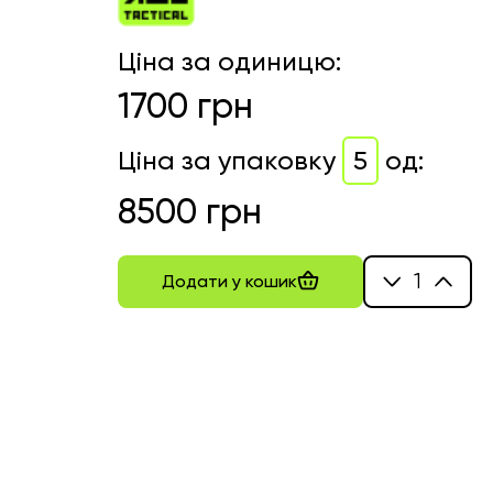
Ціна за одиницю
:
1700
грн
Ціна за упаковку
5
од
:
8500
грн
1
Додати у кошик