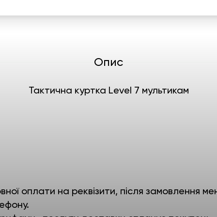
Опис
Тактична куртка Level 7 мультикам
ної оплати на реквізити, після замовлення мен
ефону.