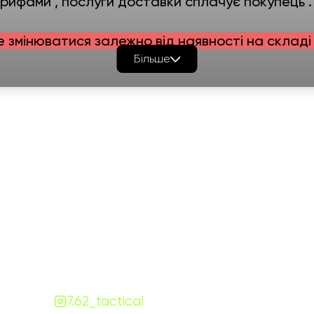
ифами , послуги доставки сплачує покупець .
е змінюватися залежно від наявності на складі 
Більше
Графік роботи
На
ПН-ПТ:
7:00-18:00
СБ-НД:
10:00-18:00
Контакти
+380 (68) 843-7777
Viber
Telegram
Чат
7.62.tactical.opt@gmail.com
Одеса, Україна
7.62_tactical