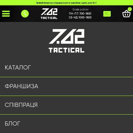
Прямий імпортер спорядження та виробник одягу для ЗСУ
0
Графік роботи
RU
ПН-ПТ:
7:00-18:00
СБ-НД:
10:00-18:00
Головна
>
Каталог
>
>
taktychna-kurtka-koiot
Сторінку не знайдено
КАТАЛОГ
ФРАНШИЗА
Військовий одяг оптом | Військова форма від виробника
СПІВПРАЦЯ
7.62 Tactical
Підписуйтесь на наш Telegram канал
БЛОГ