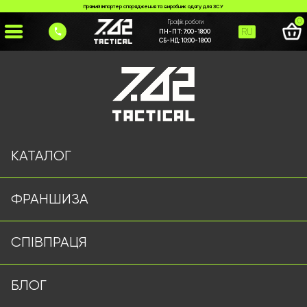
Прямий імпортер спорядження та виробник одягу для ЗСУ
0
Графік роботи
RU
ПН-ПТ:
7:00-18:00
СБ-НД:
10:00-18:00
Головна
>
Каталог
>
Куртки/Вітровки
>
Тактична куртка 7.62 Tactical мультикам
КАТАЛОГ
ФРАНШИЗА
СПІВПРАЦЯ
БЛОГ