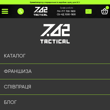
Прямий імпортер спорядження та виробник одягу для ЗСУ
0
Графік роботи
RU
ПН-ПТ:
7:00-18:00
СБ-НД:
10:00-18:00
Головна
>
Каталог
>
Куртки/Вітровки
>
Тактична Куртка 7.62 Tactical
КАТАЛОГ
ФРАНШИЗА
СПІВПРАЦЯ
БЛОГ