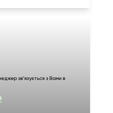
еджер зв’язується з Вами в
.