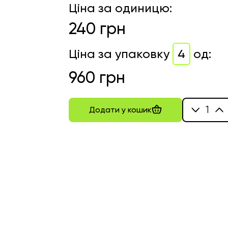
Ціна за одиницю
:
240
грн
Ціна за упаковку
4
од
:
960
грн
1
Додати у кошик