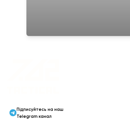
Військовий одяг оптом |
Військова форма від
виробника 7.62 Tactical
Підписуйтесь на наш
Telegram канал