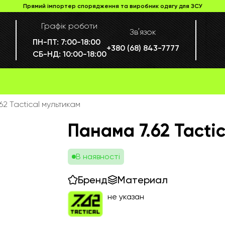
Прямий імпортер спорядження та виробник одягу для ЗСУ
Графік роботи
Звʼязок
ПН-ПТ:
7:00-18:00
+380 (68) 843-7777
СБ-НД:
10:00-18:00
62 Tactical мультикам
Панама 7.62 Tacti
В наявності
Бренд
Материал
не указан