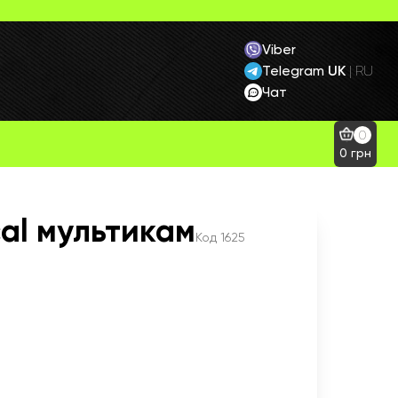
Viber
Telegram
UK
|
RU
Чат
0
0
грн
cal мультикам
Код
1625