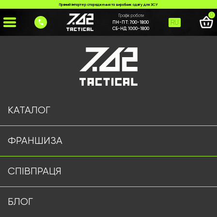
Прямий імпортер спорядження та виробник одягу для ЗСУ
0
Графік роботи
RU
ПН-ПТ:
7:00-18:00
СБ-НД:
10:00-18:00
Головна
>
Каталог
>
Головні Убори
>
Панама 7.62 Tactical чорна
КАТАЛОГ
ФРАНШИЗА
СПІВПРАЦЯ
БЛОГ