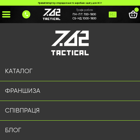
Прямий імпортер спорядження та виробник одягу для ЗСУ
0
Графік роботи
RU
ПН-ПТ:
7:00-18:00
СБ-НД:
10:00-18:00
Головна
>
Каталог
>
>
maskuvalna-moskitna-sitka
Сторінку не знайдено
КАТАЛОГ
ФРАНШИЗА
Військовий одяг оптом | Військова форма від виробника
СПІВПРАЦЯ
7.62 Tactical
Підписуйтесь на наш Telegram канал
БЛОГ