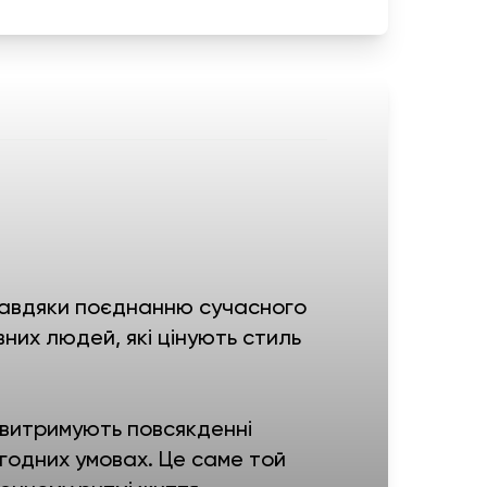
і завдяки поєднанню сучасного
вних людей, які цінують стиль
 витримують повсякденні
годних умовах. Це саме той