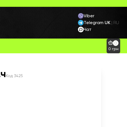
Viber
Telegram
UK
|
RU
Чат
0
0
грн
2ч
Код
3425