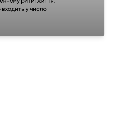
енному ритмі життя.
 входить у число
ладі
еджер зв’язується з Вами в
вігація
Інформація
Каталог
Обмін та повернення
Франшиза
Політика конфіденційності
Співпраця
Договір публічної оферти
Блог
Карта сайту