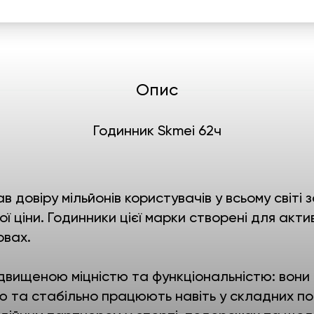
Опис
Годинник Skmei 62ч
в довіру мільйонів користувачів у всьому світ
ї ціни. Годинники цієї марки створені для акти
овах.
двищеною міцністю та функціональністю: вони
ю та стабільно працюють навіть у складних по