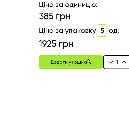
Ціна за одиницю
:
385
грн
Ціна за упаковку
5
од
:
1925
грн
1
Додати у кошик