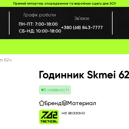
Прямий імпортер спорядження та виробник одягу для ЗСУ
Графік роботи
Звʼязок
ПН-ПТ:
7:00-18:00
+380 (68) 843-7777
СБ-НД:
10:00-18:00
i 62ч
Годинник Skmei 6
В наявності
Бренд
Материал
не вказано