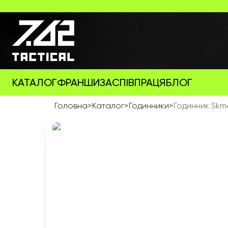
КАТАЛОГ
ФРАНШИЗА
СПІВПРАЦЯ
БЛОГ
Головна
>
Каталог
>
Годинники
>
Годинник Skme