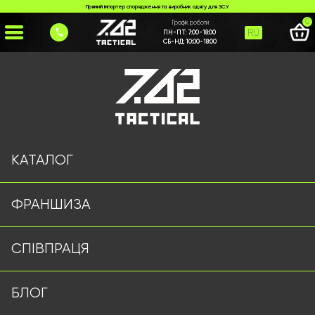
Прямий імпортер спорядження та виробник одягу для ЗСУ
0
Графік роботи
RU
ПН-ПТ:
7:00-18:00
СБ-НД:
10:00-18:00
Головна
>
Каталог
>
Гамаки/Сітки/Палатки
>
Маскувальна сітка 4м на 10м
КАТАЛОГ
ФРАНШИЗА
СПІВПРАЦЯ
БЛОГ