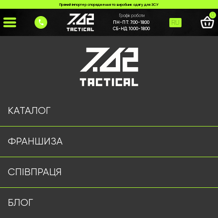
Прямий імпортер спорядження та виробник одягу для ЗСУ
0
Графік роботи
RU
ПН-ПТ:
7:00-18:00
СБ-НД:
10:00-18:00
Головна
>
Каталог
>
>
karemat-pidstylka-dlia-strilby
Сторінку не знайдено
КАТАЛОГ
ФРАНШИЗА
Військовий одяг оптом | Військова форма від виробника
СПІВПРАЦЯ
7.62 Tactical
Підписуйтесь на наш Telegram канал
БЛОГ