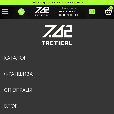
Прямий імпортер спорядження та виробник одягу для ЗСУ
0
Графік роботи
RU
ПН-ПТ:
7:00-18:00
СБ-НД:
10:00-18:00
Головна
>
Каталог
>
Гамаки/Сітки/Палатки
>
Каремат 2x0.75 см чорний
КАТАЛОГ
ФРАНШИЗА
СПІВПРАЦЯ
БЛОГ