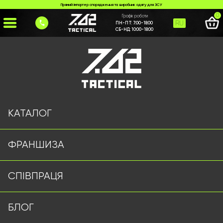
Прямий імпортер спорядження та виробник одягу для ЗСУ
0
Графік роботи
RU
ПН-ПТ:
7:00-18:00
СБ-НД:
10:00-18:00
Головна
>
Каталог
>
Гамаки/Сітки/Палатки
>
Дощовик і Пончо Олива
КАТАЛОГ
ФРАНШИЗА
СПІВПРАЦЯ
БЛОГ