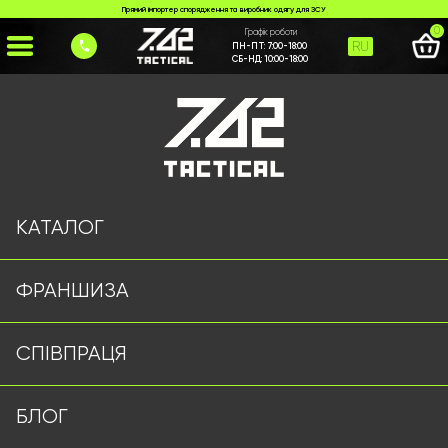
Прямий імпортер спорядження та виробник одягу для ЗСУ
0
Графік роботи
RU
ПН-ПТ:
7:00-18:00
СБ-НД:
10:00-18:00
Головна
>
Каталог
>
>
%2B380%20(68)%20843-7777
Сторінку не знайдено
КАТАЛОГ
ФРАНШИЗА
Військовий одяг оптом | Військова форма від виробника
СПІВПРАЦЯ
7.62 Tactical
Підписуйтесь на наш Telegram канал
БЛОГ